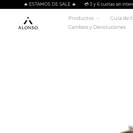
🔥 ESTAMOS DE SALE 🔥
💳 3 y 6 cuotas sin interés 🔥 +
Productos
Guía de t
Cambios y Devoluciones