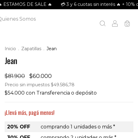
MOS DE SALE 🔥
💳 3 y 6 cuotas sin interés 🔥 + 10% off con 
Quienes Somos
0
Inicio
.
Zapatillas
.
Jean
Jean
$81.900
$60.000
Precio sin impuestos
$49.586,78
$54.000
con
Transferencia o depósito
¡Llevá más, pagá menos!
20% OFF
comprando 1 unidades o más *
30% OFF
comprando 2 unidades o más *